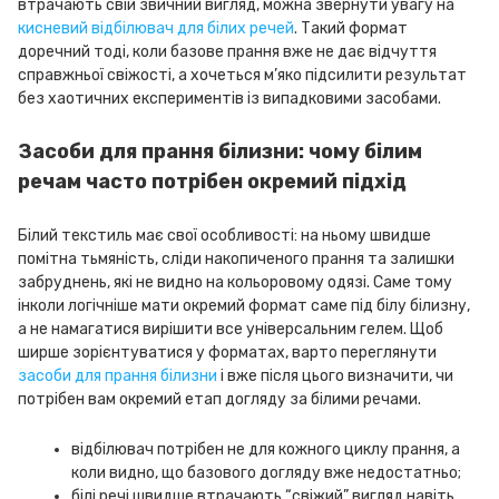
втрачають свій звичний вигляд, можна звернути увагу на
кисневий відбілювач для білих речей
. Такий формат
доречний тоді, коли базове прання вже не дає відчуття
справжньої свіжості, а хочеться м’яко підсилити результат
без хаотичних експериментів із випадковими засобами.
Засоби для прання білизни: чому білим
речам часто потрібен окремий підхід
Білий текстиль має свої особливості: на ньому швидше
помітна тьмяність, сліди накопиченого прання та залишки
забруднень, які не видно на кольоровому одязі. Саме тому
інколи логічніше мати окремий формат саме під білу білизну,
а не намагатися вирішити все універсальним гелем. Щоб
ширше зорієнтуватися у форматах, варто переглянути
засоби для прання білизни
і вже після цього визначити, чи
потрібен вам окремий етап догляду за білими речами.
відбілювач потрібен не для кожного циклу прання, а
коли видно, що базового догляду вже недостатньо;
білі речі швидше втрачають “свіжий” вигляд навіть