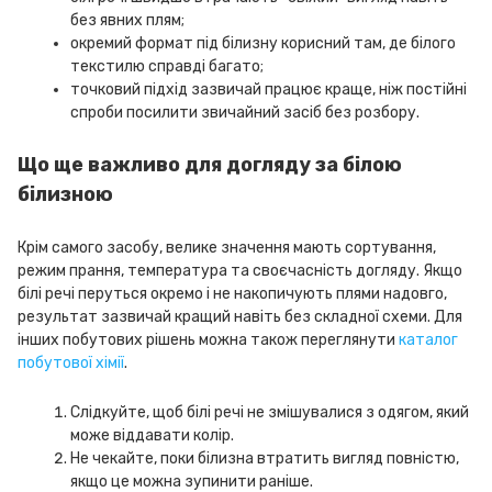
без явних плям;
окремий формат під білизну корисний там, де білого
текстилю справді багато;
точковий підхід зазвичай працює краще, ніж постійні
спроби посилити звичайний засіб без розбору.
Що ще важливо для догляду за білою
білизною
Крім самого засобу, велике значення мають сортування,
режим прання, температура та своєчасність догляду. Якщо
білі речі перуться окремо і не накопичують плями надовго,
результат зазвичай кращий навіть без складної схеми. Для
інших побутових рішень можна також переглянути
каталог
побутової хімії
.
Слідкуйте, щоб білі речі не змішувалися з одягом, який
може віддавати колір.
Не чекайте, поки білизна втратить вигляд повністю,
якщо це можна зупинити раніше.