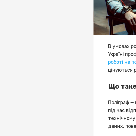
В умовах ро
Україні про
роботі на п
цінуються 
Що таке
Поліграф — 
під час від
технічному
даних, пов