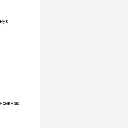
анує
тенсивною