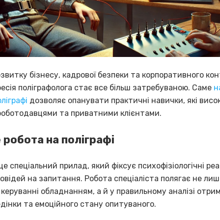
звитку бізнесу, кадрової безпеки та корпоративного ко
фесія поліграфолога стає все більш затребуваною. Саме
н
оліграфі
дозволяє опанувати практичні навички, які висо
роботодавцями та приватними клієнтами.
 робота на поліграфі
це спеціальний прилад, який фіксує психофізіологічні ре
повідей на запитання. Робота спеціаліста полягає не лиш
 керуванні обладнанням, а й у правильному аналізі отри
едінки та емоційного стану опитуваного.