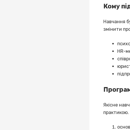
Кому пі
Навчання бу
змінити пр
психо
HR-ме
співр
юрист
підпр
Програм
Якісне навч
практикою.
основ