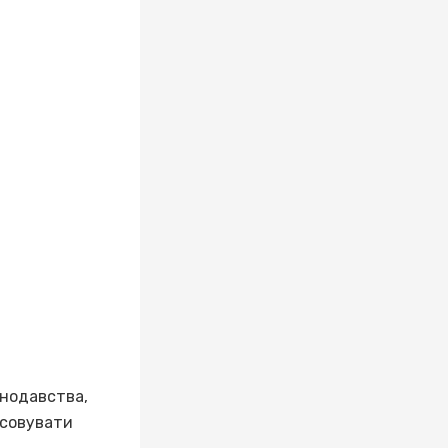
онодавства,
осовувати