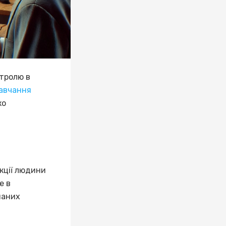
нтролю в
авчання
ко
акції людини
е в
маних