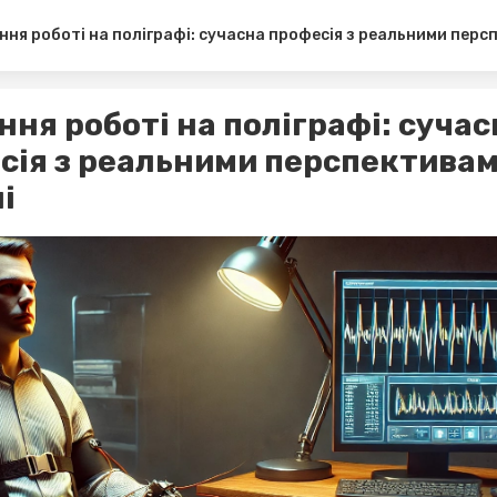
ня роботі на поліграфі: сучасна професія з реальними персп
ння роботі на поліграфі: сучас
сія з реальними перспективам
і