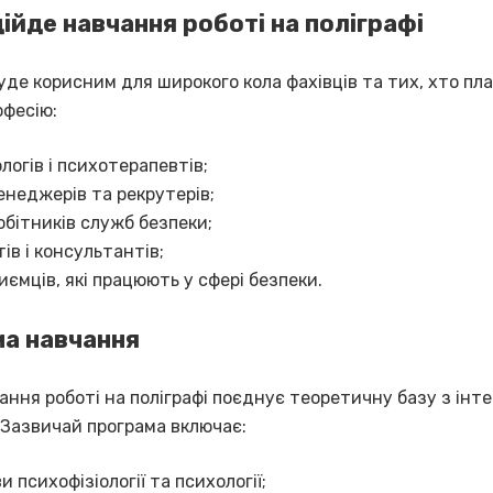
дійде навчання роботі на поліграфі
де корисним для широкого кола фахівців та тих, хто пл
офесію:
логів і психотерапевтів;
неджерів та рекрутерів;
обітників служб безпеки;
ів і консультантів;
иємців, які працюють у сфері безпеки.
а навчання
ання роботі на поліграфі поєднує теоретичну базу з ін
 Зазвичай програма включає:
и психофізіології та психології;