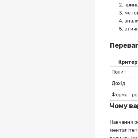
принц
метод
аналі
етичн
Переваг
Критер
Попит
Дохід
Формат ро
Чому ва
Навчання ро
менталітет