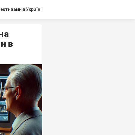
ективами в Україні
на
и в