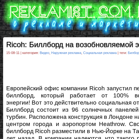
Ricoh: Биллборд на возобновляемой 
15-08-11 | категория:
Видео
,
Наружная реклама
,
Социальная реклама
| теги:
Билбо
Европейский офис компании Ricoh запустил п
биллборд, который работает от 100% во
энергии! Вот это действительно социальная о
Биллборд состоит из 96 солнечных панелей
турбин. Расположена конструкция в Лондоне н
центром города и аэропортом Heathrow. Св
биллборд Ricoh разместили в Нью-Йорке на Та
лет назад. В компании надеются, что такого