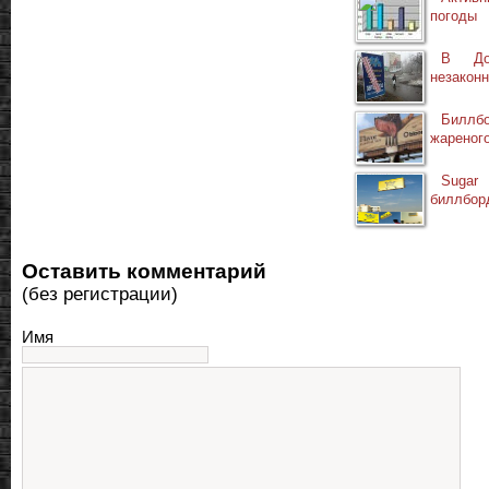
погоды
В Дон
незакон
Билл
жареног
Suga
биллбор
Оставить комментарий
(без регистрации)
Имя