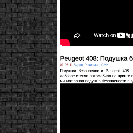
Peugeot 408: Подушка 
01-06-11
Видео
,
Реклама в СМИ
Подушки безопасности Peugeot 408 
лобовое стекло автомобиля на принте 
миниатюрная подушка безопасности вну