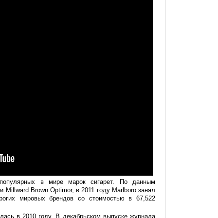
 популярных в мире марок сигарет. По данным
Millward Brown Optimor, в 2011 году Marlboro занял
рогих мировых брендов со стоимостью в 67,522
лась в 2010 году. В декабрьском выпуске журнала