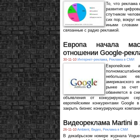
То, что реклама
развития цифровы
спутником челове
сих пор, вокруг 
иными словами 
связанные с радио рекламой.
Европа начала мас
отношении Google-рек
30-11-10
Интернет-реклама
,
Реклама в СМИ
Европейские 
полномасштабн
небольших ев
американского и
рынке за счет 
обвиняется в сн
объявления от конкурирующих се
европейскими конкурентами Google в
закрыть бизнес конкурирующих компани
Видеореклама Martini в
26-11-10
Ambient
,
Видео
,
Реклама в СМИ
В декабрьском номере журнала Vogue