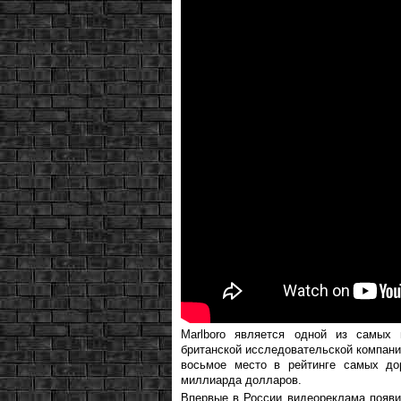
Marlboro является одной из самых
британской исследовательской компании 
восьмое место в рейтинге самых до
миллиарда долларов.
Впервые в России видеореклама появи