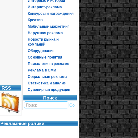
Интервью и истории
Интернет-реклама
Конкурсы и награждения
Креатив
Мобильный маркетинг
Наружная реклама
Новости рынка и
компаний
Оборудование
Основные понятия
Психология в рекламе
Реклама в СМИ
Социальная реклама
Статистика и анализ
, RSS
Сувенирная продукция
Поиск
Рекламные ролики