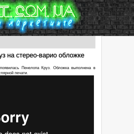
уз на стерео-варио обложке
 появилась Пенелопа Круз. Обложка выполнена в
лярной печати.