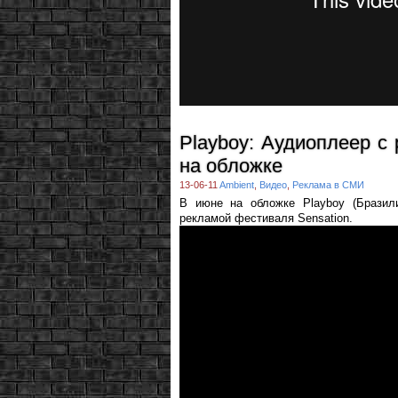
Playboy: Аудиоплеер с
на обложке
13-06-11
Ambient
,
Видео
,
Реклама в СМИ
В июне на обложке Playboy (Бразил
рекламой фестиваля Sensation.