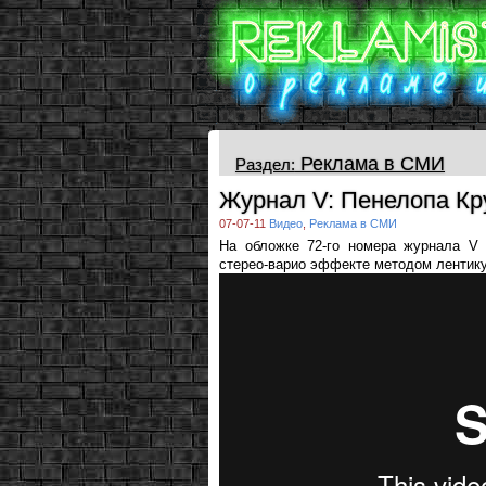
Реклама в СМИ
Раздел:
Журнал V: Пенелопа Кр
07-07-11
Видео
,
Реклама в СМИ
На обложке 72-го номера журнала V
стерео-варио эффекте методом лентику