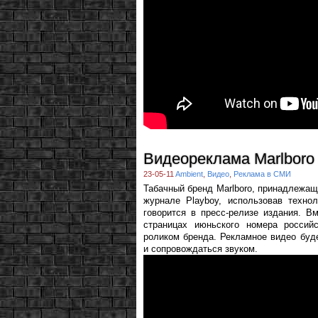
Видеореклама Marlboro 
23-05-11
Ambient
,
Видео
,
Реклама в СМИ
Табачный бренд Marlboro, принадлежащи
журнале Playboy, использовав технол
говорится в пресс-релизе издания. В
страницах июньского номера россий
роликом бренда. Рекламное видео буд
и сопровождаться звуком.