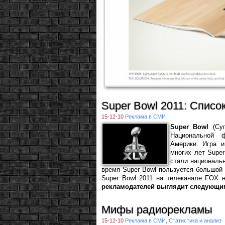
Super Bowl 2011: Списо
15-12-10
Реклама в СМИ
Super Bowl
(Суп
Национальной 
Америки. Игра и
многих лет Super
стали националь
время Super Bowl пользуется большой 
Super Bowl 2011 на телеканале FOX 
рекламодателей выглядит следующи
Мифы радиорекламы
15-12-10
Реклама в СМИ
,
Статистика и анализ