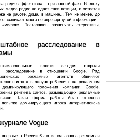
 на радио эффективна – признанный факт. В эпоху
х медиа радио не сдает свои позиции, а остается
ка на работе, дома, в машине... Тем не менее, до
него возникает много не опровергнутой информации –
«мифов». Постараюсь развенчать стереотипы,
штабное расследование в
ламы
антимонопольные власти сегодня открыли
ое расследование в отношении Google. Ряд
ропейских рекламных агентств обвиняют
нтернет-гиганта в злоупотреблениях на рекламном
доминирующего положения компании. Google,
ижении рейтинга сайтов, размещающих рекламные
рвисов. Такая форма работы была отнесена
 попытке доминирующего игрока интернет-поиска
й.
 журнале Vogue
 впервые в России была использована рекламная