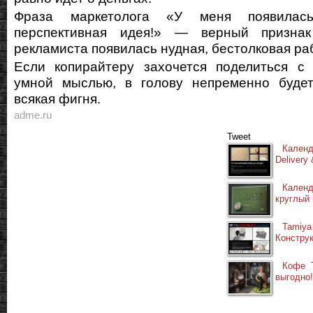
Фраза маркетолога «У меня появилась
перспективная идея!» — верный признак
рекламиста появилась нудная, бестолковая ра
Если копирайтеру захочется поделиться с 
умной мыслью, в голову непременно будет
всякая фигня.
adme.ru
Tweet
Календ
Delivery 
Кален
круглый 
Tami
Конструк
Кофе T
выгодно!