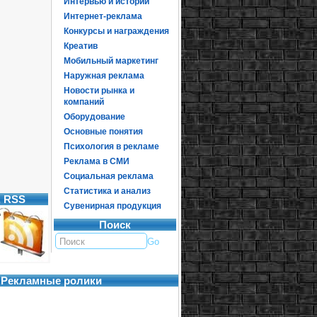
Интервью и истории
Интернет-реклама
Конкурсы и награждения
Креатив
Мобильный маркетинг
Наружная реклама
Новости рынка и
компаний
Оборудование
Основные понятия
Психология в рекламе
Реклама в СМИ
Социальная реклама
Статистика и анализ
, RSS
Сувенирная продукция
Поиск
Рекламные ролики