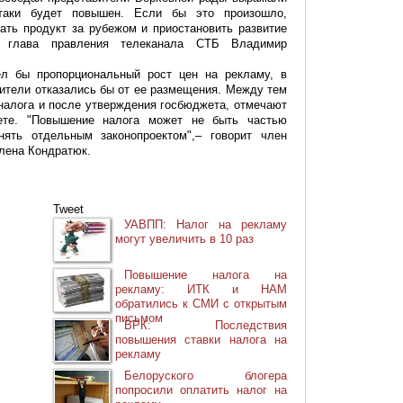
-таки будет повышен. Если бы это произошло,
ать продукт за рубежом и приостановить развитие
ет глава правления телеканала СТБ Владимир
ел бы пропорциональный рост цен на рекламу, в
дители отказались бы от ее размещения. Между тем
налога и после утверждения госбюджета, отмечают
ете. "Повышение налога может не быть частью
нять отдельным законопроектом",– говорит член
лена Кондратюк.
Tweet
УАВПП: Налог на рекламу
могут увеличить в 10 раз
Повышение налога на
рекламу: ИТК и НАМ
обратились к СМИ с открытым
письмом
ВРК: Последствия
повышения ставки налога на
рекламу
Белоруского блогера
попросили оплатить налог на