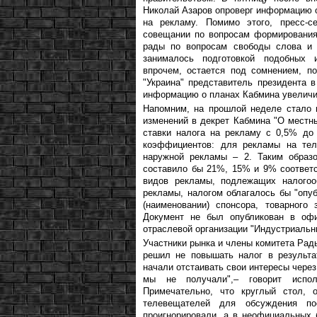
Николай Азаров опроверг информацию о
на рекламу. Помимо этого, пресс-с
совещании по вопросам формирования
рады по вопросам свободы слова и 
занималось подготовкой подобных 
впрочем, остается под сомнением, п
"Украина" представитель президента
информацию о планах Кабмина увеличит
Напомним, на прошлой неделе стало и
изменений в декрет Кабмина "О местн
ставки налога на рекламу с 0,5% д
коэффициентов: для рекламы на тел
наружной рекламы – 2. Таким образ
составило бы 21%, 15% и 9% соответс
видов рекламы, подлежащих налогоо
рекламы, налогом облагалось бы "оп
(наименовании) спонсора, товарного
Документ не был опубликован в офи
отраслевой организации "Индустриальн
Участники рынка и члены комитета Рад
решил не повышать налог в результа
начали отстаивать свои интересы через
мы не получали",– говорит испол
Примечательно, что круглый стол, 
телевещателей для обсуждения по
проигнорировали, а в неофициальных