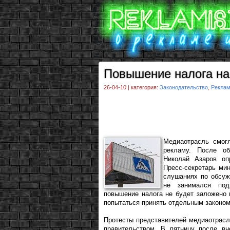
Повышение налога на
26-04-10 | категория:
Законодательство
,
Рекла
Медиаотрасль смог
рекламу. После об
Николай Азаров оп
Пресс-секретарь ми
слушаниях по обсуж
не занимался под
повышение налога не будет заложено в
попытаться принять отдельным законом
Протесты представителей медиаотрас
правительством. В пятницу после вн