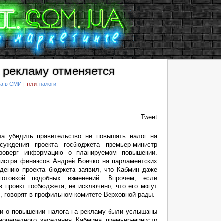
 рекламу отменяется
ма в СМИ
| теги:
налоги
Tweet
ла убедить правительство не повышать налог на
суждения проекта госбюджета премьер-министр
роверг информацию о планируемом повышении.
нистра финансов Андрей Боечко на парламентских
дению проекта бюджета заявил, что Кабмин даже
готовкой подобных изменений. Впрочем, если
 проект госбюджета, не исключено, что его могут
, говорят в профильном комитете Верховной рады.
ли о повышении налога на рекламу были услышаны
еочередного заседания Кабмина премьер-министр