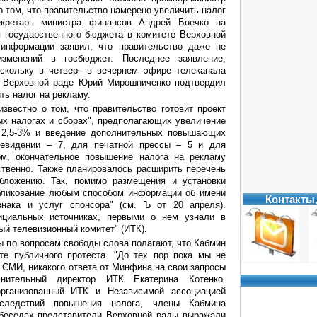
 том, что правительство намерено увеличить налог
екретарь министра финансов Андрей Боечко на
 государственного бюджета в комитете Верховной
информации заявил, что правительство даже не
изменений в госбюджет. Последнее заявление,
оскольку в четверг в вечернем эфире телеканала
 в Верховной раде Юрий Мирошниченко подтвердил
ь налог на рекламу.
звестно о том, что правительство готовит проект
ых налогах и сборах", предполагающих увеличение
о 2,5-3% и введение дополнительных повышающих
евидении – 7, для печатной прессы – 5 и для
ом, окончательное повышение налога на рекламу
твенно. Также планировалось расширить перечень
бложению. Так, помимо размещения и установки
убликование любым способом информации об имени
Контакты
 знака и услуг спонсора" (см. Ъ от 20 апреля).
циальных источниках, первыми о нем узнали в
ый телевизионный комитет" (ИТК).
ы по вопросам свободы слова полагают, что Кабмин
те публичного протеста. "До тех пор пока мы не
 СМИ, никакого ответа от Минфина на свои запросы
нительный директор ИТК Екатерина Котенко.
организованный ИТК и Независимой ассоциацией
следствий повышения налога, члены Кабмина
 беседах представители Верховной рады выражали