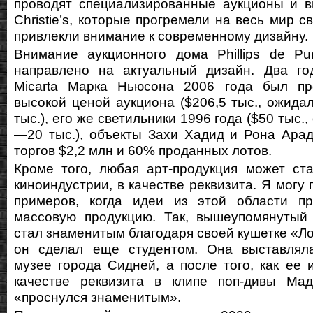
проводят специализированные аукционы и в
Christie’s, которые прогремели на весь мир 
привлекли внимание к современному дизайну.
Внимание аукционного дома Phillips de P
направлено на актуальный дизайн. Два го
Micarta Марка Ньюсона 2006 года был п
высокой ценой аукциона ($206,5 тыс., ожид
тыс.), его же светильники 1996 года ($50 тыс.
—20 тыс.), объекты Захи Хадид и Рона Ара
торгов $2,2 млн и 60% проданных лотов.
Кроме того, любая арт-продукция может ст
киноиндустрии, в качестве реквизита. Я могу
примеров, когда идеи из этой области п
массовую продукцию. Так, вышеупомянутый
стал знаменитым благодаря своей кушетке «Ло
он сделал еще студентом. Она выставлял
музее города Сидней, а после того, как ее 
качестве реквизита в клипе поп-дивы Ма
«проснулся знаменитым».