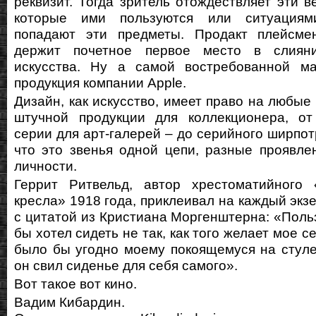
реквизит. Тогда зритель отождествляет эти в
которые ими пользуются или ситуациям
попадают эти предметы. Продакт плейсме
держит почетное первое место в слиян
искусства. Ну а самой востребованной ма
продукция компании Apple.
Дизайн, как искусство, имеет право на любые
штучной продукции для коллекционера, от
серии для арт-галерей – до серийного ширпот
что это звенья одной цепи, разные проявле
личности.
Геррит Ритвельд, автор хрестоматийного «
кресла» 1918 года, приклеивал на каждый экз
с цитатой из Кристиана Моргенштерна: «Польз
бы хотел сидеть не так, как того желает мое с
было бы угодно моему покоящемуся на стуле
он свил сиденье для себя самого».
Вот такое вот кино.
Вадим Кибардин.