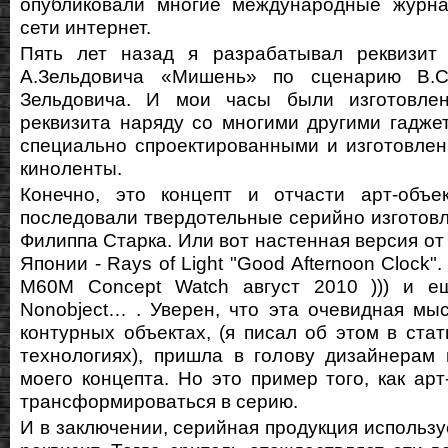
опубликовали многие международные журн
сети интернет.
Пять лет назад я разрабатывал реквизит
А.Зельдовича «Мишень» по сценарию В.С
Зельдовича. И мои часы были изготовле
реквизита наряду со многими другими гадже
специально спроектированными и изготовле
киноленты.
Конечно, это концепт и отчасти арт-объе
последовали твердотельные серийно изготов
Филиппа Старка. Или вот настенная версия от M
Японии - Rays of Light "Good Afternoon Clock"
M60M Concept Watch август 2010 ))) и е
Nonobject… . Уверен, что эта очевидная мы
контурных объектах, (я писал об этом в ста
технологиях), пришла в голову дизайнерам
моего концепта. Но это пример того, как арт
трансформироваться в серию.
И в заключении, серийная продукция используе