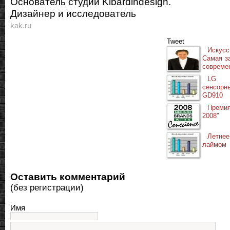
Основатель студии Kibardindesign.
Дизайнер и исследователь
kak.ru
Tweet
Искус
Самая з
совреме
LG п
сенсор
GD910
Премия
2008″
Летне
лаймом
Оставить комментарий
(без регистрации)
Имя