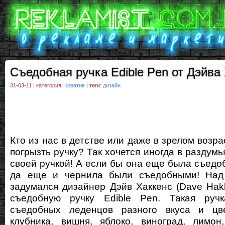
Съедобная ручка Edible Pen от Дэйва
31-03-11 | категория:
Креатив
| теги:
дизайн
Кто из нас в детстве или даже в зрелом возр
погрызть ручку? Так хочется иногда в раздумь
своей ручкой! А если бы она еще была съедоб
да еще и чернила были съедобными! Над
задумался дизайнер Дэйв Хаккенс (Dave Hak
съедобную ручку Edible Pen. Такая руч
съедобных леденцов разного вкуса и цве
клубника, вишня, яблоко, виноград, лимон