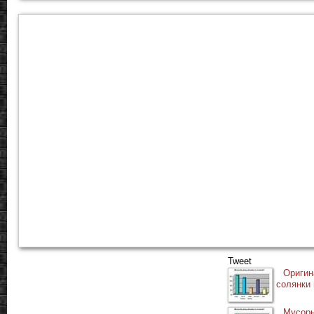
Tweet
Ориг
солянки
Мус