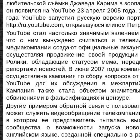
любительской съёмки Джаведа Карима в зоопа
он появился на YouTube 23 апреля 2005 года.
года YouTube запустил русскую версию пор
http://ru.youtube.com, открывшуюся клипом Пет
YouTube стал настолько значимым явлением
что c ним вынуждено считаться и телеви
медиакомпании создают официальные аккаун
осуществляя продвижение своей продукции 
Ролики, обладающие статусом мема, неред
репортажи новостей. В июне 2007 года комп
осуществлена кампания по сбору вопросов от
YouTube для их обсуждения в межпартий
Кампания также стала объектом значитель
обвинениями в фальсификациях и цензуре.
Другим примером обратной связи с пользова
может служить видеообращение телекомпани
в котором ее представитель пыталась вы
сообщества о возможности запуска нов
английском языке, созданной специально в р