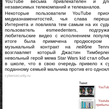
YouTube весьма привлекателен и дл
независимых телекомпаний и телеканалов.
Некоторые пользователи YouTube прио
медиазнаменитостей, чья слава переш
Интернета и повлияла тем самым на их судь
пользователь esmeedenters, подгру
любительские видео с исполнением популя
итоге была примечена продюсером 
музыкальный контракт на лейбле Tenn
возглавляет который Джастин Тимберлей
невольный герой мема Star Wars kid стал объ
в школе, что в свою очередь привело к су
поданному семьей мальчика против его однокл
cybersecurity.ru
Tweet
YouTub
Youtub
прибыль